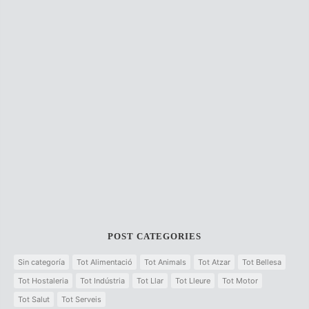
POST CATEGORIES
Sin categoría
Tot Alimentació
Tot Animals
Tot Atzar
Tot Bellesa
Tot Hostaleria
Tot Indústria
Tot Llar
Tot Lleure
Tot Motor
Tot Salut
Tot Serveis