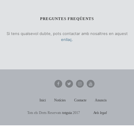
PREGUNTES FREQÜENTS
Si tens qualsevol dubte, pots contactar amb nosaltres en aquest
enllaç.
Inici
Notícies
Contacte
Anuncis
Tots els Drets Reservats
totguia
2017
Avís legal