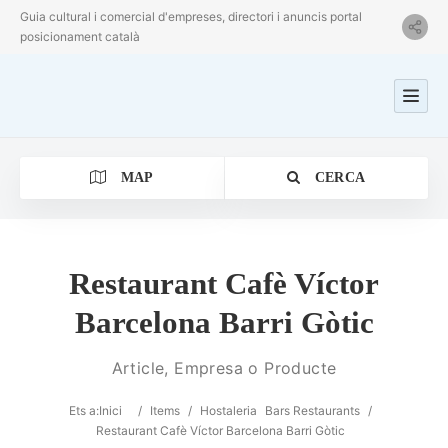
Guia cultural i comercial d'empreses, directori i anuncis portal
posicionament català
MAP
CERCA
Restaurant Cafè Víctor
Barcelona Barri Gòtic
Categoria
Article, Empresa o Producte
Ubicació
Ets a:
Inici
/
Items
/
Hostaleria
Bars Restaurants
/
Restaurant Cafè Víctor Barcelona Barri Gòtic