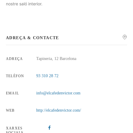
nostre saló interior.
ADREÇA & CONTACTE
Tapineria, 12 Barcelona
ADREÇA
93 310 28 72
TELÈFON
info@elcafedenvictor.com
EMAIL
http://elcafedenvictor.com/
WEB
XARXES
SOCIALS