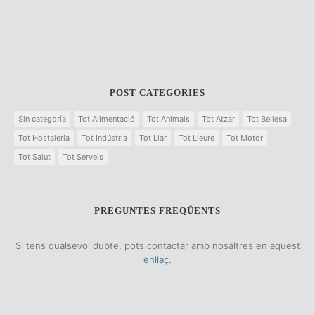
POST CATEGORIES
Sin categoría
Tot Alimentació
Tot Animals
Tot Atzar
Tot Bellesa
Tot Hostaleria
Tot Indústria
Tot Llar
Tot Lleure
Tot Motor
Tot Salut
Tot Serveis
PREGUNTES FREQÜENTS
Si tens qualsevol dubte, pots contactar amb nosaltres en aquest
enllaç.