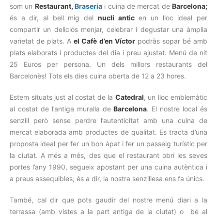
som un
Restaurant,
Braseria
i cuina de mercat de
Barcelona;
és a dir, al bell mig del
nucli antic
en un lloc ideal per
compartir un deliciós menjar, celebrar i degustar una àmplia
varietat de plats. A
el Cafè d’en Víctor
podràs sopar bé amb
plats elaborats i productes del dia i preu ajustat. Menú de nit
25 Euros per persona. Un dels millors restaurants del
Barcelonès! Tots els dies cuina oberta de 12 a 23 hores.
Estem situats just al costat de la
Catedral
, un lloc emblemàtic
al costat de l’antiga muralla de
Barcelona
. El nostre local és
senzill però sense perdre l’autenticitat amb una cuina de
mercat elaborada amb productes de qualitat. Es tracta d’una
proposta ideal per fer un bon àpat i fer un passeig turístic per
la ciutat. A més a més, des que el restaurant obrí les seves
portes l’any 1990, segueix apostant per una cuina autèntica i
a preus assequibles; és a dir, la nostra senzillesa ens fa únics.
També, cal dir que pots gaudir del nostre menú diari a la
terrassa (amb vistes a la part antiga de la ciutat) o bé al