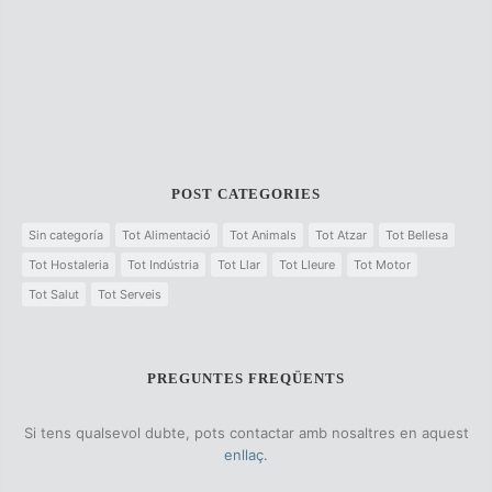
POST CATEGORIES
Sin categoría
Tot Alimentació
Tot Animals
Tot Atzar
Tot Bellesa
Tot Hostaleria
Tot Indústria
Tot Llar
Tot Lleure
Tot Motor
Tot Salut
Tot Serveis
PREGUNTES FREQÜENTS
Si tens qualsevol dubte, pots contactar amb nosaltres en aquest
enllaç.