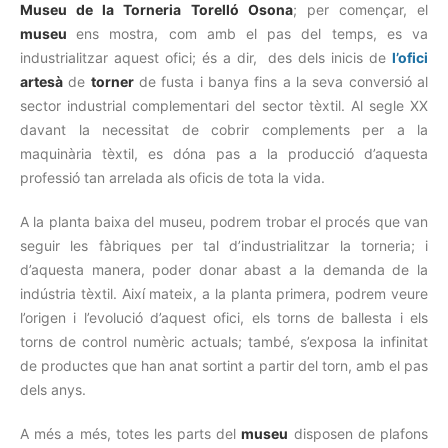
Museu de la Torneria Torelló Osona
; per començar, el
museu
ens mostra, com amb el pas del temps, es va
industrialitzar aquest ofici; és a dir, des dels inicis de
l’ofici
artesà
de
torner
de fusta i banya fins a la seva conversió al
sector industrial complementari del sector tèxtil. Al segle XX
davant la necessitat de cobrir complements per a la
maquinària tèxtil, es dóna pas a la producció d’aquesta
professió tan arrelada als oficis de tota la vida.
A la planta baixa del museu, podrem trobar el procés que van
seguir les fàbriques per tal d’industrialitzar la torneria; i
d’aquesta manera, poder donar abast a la demanda de la
indústria tèxtil. Així mateix, a la planta primera, podrem veure
l’origen i l’evolució d’aquest ofici, els torns de ballesta i els
torns de control numèric actuals; també, s’exposa la infinitat
de productes que han anat sortint a partir del torn, amb el pas
dels anys.
A més a més, totes les parts del
museu
disposen de plafons