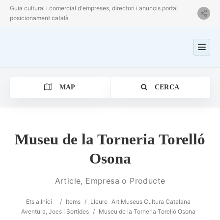
Guia cultural i comercial d'empreses, directori i anuncis portal
posicionament català
MAP
CERCA
Museu de la Torneria Torelló
Osona
Categoria
Article, Empresa o Producte
Ubicació
Ets a:
Inici
/
Items
/
Lleure
Art Museus Cultura Catalana
Aventura, Jocs i Sortides
/
Museu de la Torneria Torelló Osona