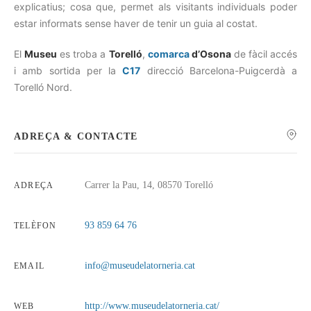
explicatius; cosa que, permet als visitants individuals poder
estar informats sense haver de tenir un guia al costat.
El
Museu
es troba a
Torelló
,
comarca
d’Osona
de fàcil accés
i amb sortida per la
C17
direcció Barcelona-Puigcerdà a
Torelló Nord.
ADREÇA & CONTACTE
Carrer la Pau, 14, 08570 Torelló
ADREÇA
93 859 64 76
TELÈFON
info@museudelatorneria.cat
EMAIL
http://www.museudelatorneria.cat/
WEB