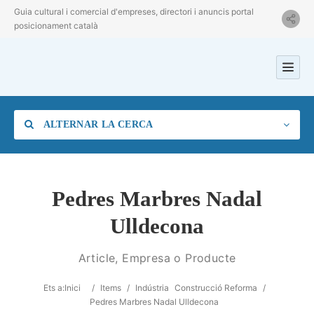
Guia cultural i comercial d'empreses, directori i anuncis portal
posicionament català
ALTERNAR LA CERCA
Pedres Marbres Nadal
Ulldecona
Categoria
Article, Empresa o Producte
Ubicació
Ets a:
Inici
/
Items
/
Indústria
Construcció Reforma
/
Pedres Marbres Nadal Ulldecona