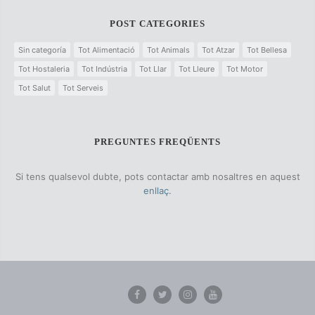
POST CATEGORIES
Sin categoría
Tot Alimentació
Tot Animals
Tot Atzar
Tot Bellesa
Tot Hostaleria
Tot Indústria
Tot Llar
Tot Lleure
Tot Motor
Tot Salut
Tot Serveis
PREGUNTES FREQÜENTS
Si tens qualsevol dubte, pots contactar amb nosaltres en aquest
enllaç.