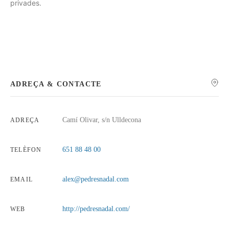
privades.
ADREÇA & CONTACTE
Camí Olivar, s/n Ulldecona
ADREÇA
651 88 48 00
TELÈFON
alex@pedresnadal.com
EMAIL
http://pedresnadal.com/
WEB