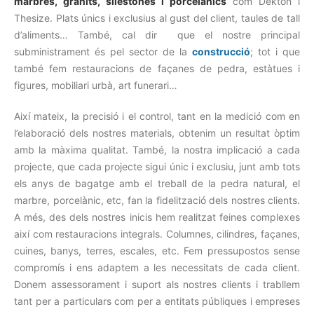
marbres, granits, silestones i porcelànics
com Dekton i
Thesize. Plats únics i exclusius al gust del client, taules de tall
d’aliments… També, cal dir que el nostre principal
subministrament és pel sector de la
construcció
; tot i que
també fem restauracions de façanes de pedra, estàtues i
figures, mobiliari urbà, art funerari…
Així mateix, la precisió i el control, tant en la medició com en
l’elaboració dels nostres materials, obtenim un resultat òptim
amb la màxima qualitat. També, la nostra implicació a cada
projecte, que cada projecte sigui únic i exclusiu, junt amb tots
els anys de bagatge amb el treball de la pedra natural, el
marbre, porcelànic, etc, fan la fidelització dels nostres clients.
A més, des dels nostres inicis hem realitzat feines complexes
així com restauracions integrals. Columnes, cilindres, façanes,
cuines, banys, terres, escales, etc. Fem pressupostos sense
compromís i ens adaptem a les necessitats de cada client.
Donem assessorament i suport als nostres clients i trabllem
tant per a particulars com per a entitats públiques i empreses