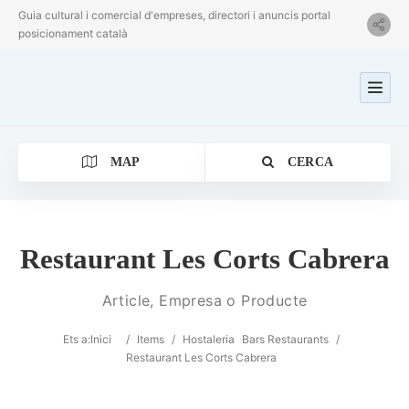
Guia cultural i comercial d'empreses, directori i anuncis portal
posicionament català
MAP
CERCA
Restaurant Les Corts Cabrera
Categoria
Article, Empresa o Producte
Ets a:
Inici
/
Items
/
Hostaleria
Bars Restaurants
/
Ubicació
Restaurant Les Corts Cabrera