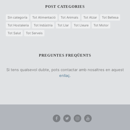
POST CATEGORIES
Sin categoría
Tot Alimentació
Tot Animals
Tot Atzar
Tot Bellesa
Tot Hostaleria
Tot Indústria
Tot Llar
Tot Lleure
Tot Motor
Tot Salut
Tot Serveis
PREGUNTES FREQÜENTS
Si tens qualsevol dubte, pots contactar amb nosaltres en aquest
enllaç.