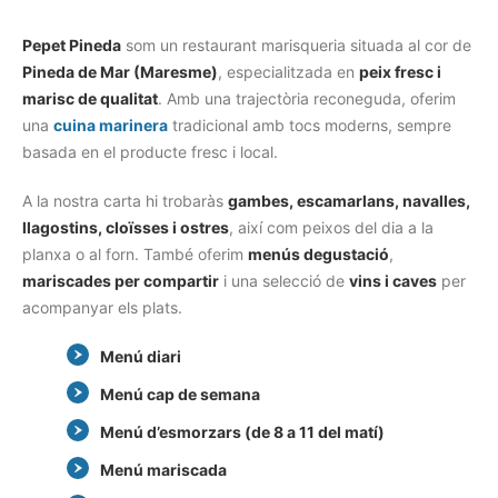
Pepet Pineda
som un restaurant marisqueria situada al cor de
Pineda de Mar (Maresme)
, especialitzada en
peix fresc i
marisc de qualitat
. Amb una trajectòria reconeguda, oferim
una
cuina marinera
tradicional amb tocs moderns, sempre
basada en el producte fresc i local.
A la nostra carta hi trobaràs
gambes, escamarlans, navalles,
llagostins, cloïsses i ostres
, així com peixos del dia a la
planxa o al forn. També oferim
menús degustació
,
mariscades per compartir
i una selecció de
vins i caves
per
acompanyar els plats.
Menú diari
Menú cap de semana
Menú d’esmorzars (de 8 a 11 del matí)
Menú mariscada