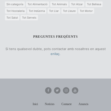
Sin categoría
Tot Alimentació
Tot Animals
Tot Atzar
Tot Bellesa
Tot Hostaleria
Tot Indústria
Tot Llar
Tot Lleure
Tot Motor
Tot Salut
Tot Serveis
PREGUNTES FREQÜENTS
Si tens qualsevol dubte, pots contactar amb nosaltres en aquest
enllaç.
Inici
Notícies
Contacte
Anuncis