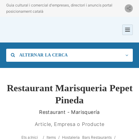
Guia cultural i comercial d'empreses, directori i anuncis portal
posicionament català
ALTERNAR LA CERCA
Restaurant Marisqueria Pepet
Pineda
Categoria
Restaurant - Marisquería
Ubicació
Article, Empresa o Producte
Ets a:
Inici
/
Items
/
Hostaleria
Bars Restaurants
/