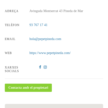
Avinguda Montserrat 43 Pineda de Mar
ADREÇA
93 767 17 41
TELÈFON
hola@pepetpineda.com
EMAIL
https://www.pepetpineda.com/
WEB
XARXES
SOCIALS
Contacta amb el propietari