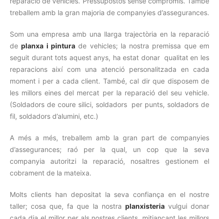
reparació de vehicles. Pressupostos sense compromís. També
treballem amb la gran majoria de companyies d’assegurances.
Som una empresa amb una llarga trajectòria en la reparació
de
planxa i pintura
de vehicles; la nostra premissa que em
seguit durant tots aquest anys, ha estat donar qualitat en les
reparacions així com una atenció personalitzada en cada
moment i per a cada client. També, cal dir que disposem de
les millors eines del mercat per la reparació del seu vehicle.
(Soldadors de coure silici, soldadors per punts, soldadors de
fil, soldadors d’alumini, etc.)
A més a més, treballem amb la gran part de companyies
d’assegurances; raó per la qual, un cop que la seva
companyia autoritzi la reparació, nosaltres gestionem el
cobrament de la mateixa.
Molts clients han depositat la seva confiança en el nostre
taller; cosa que, fa que la nostra
planxisteria
vulgui donar
cada dia el millor per als nostres clients, mitjançant les millors