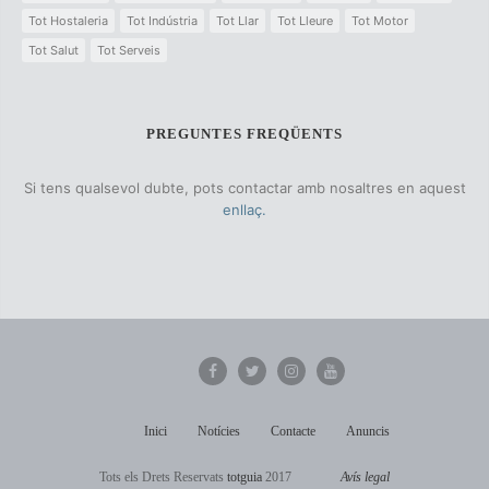
Tot Hostaleria
Tot Indústria
Tot Llar
Tot Lleure
Tot Motor
Tot Salut
Tot Serveis
PREGUNTES FREQÜENTS
Si tens qualsevol dubte, pots contactar amb nosaltres en aquest
enllaç.
Inici
Notícies
Contacte
Anuncis
Tots els Drets Reservats
totguia
2017
Avís legal