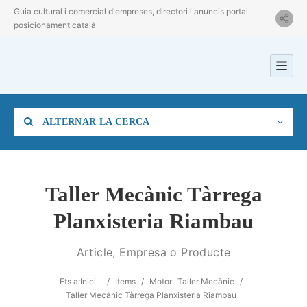
Guia cultural i comercial d'empreses, directori i anuncis portal
posicionament català
ALTERNAR LA CERCA
Taller Mecànic Tàrrega
Planxisteria Riambau
Categoria
Article, Empresa o Producte
Ubicació
Ets a:
Inici
/
Items
/
Motor
Taller Mecànic
/
Taller Mecànic Tàrrega Planxisteria Riambau