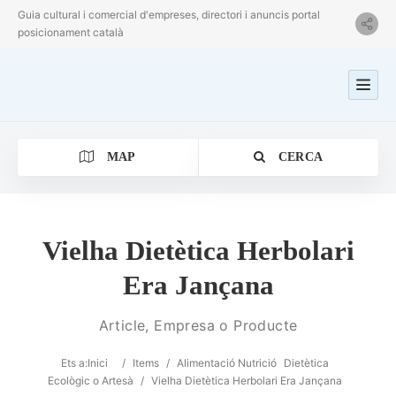
Guia cultural i comercial d'empreses, directori i anuncis portal
posicionament català
MAP
CERCA
Vielha Dietètica Herbolari
Era Jançana
Categoria
Article, Empresa o Producte
Ubicació
Ets a:
Inici
/
Items
/
Alimentació Nutrició
Dietètica
Ecològic o Artesà
/
Vielha Dietètica Herbolari Era Jançana