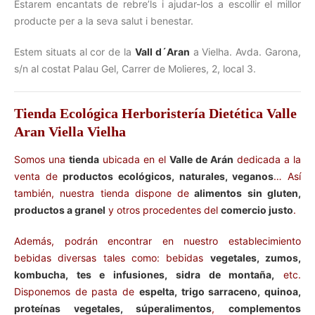
Estarem encantats de rebre’ls i ajudar-los a escollir el millor
producte per a la seva salut i benestar.
Estem situats al cor de la
Vall d´Aran
a Vielha. Avda. Garona,
s/n al costat Palau Gel, Carrer de Molieres, 2, local 3.
Tienda Ecológica Herboristería Dietética Valle
Aran Viella Vielha
Somos una
tienda
ubicada en el
Valle de Arán
dedicada a la
venta de
productos ecológicos, naturales, veganos
… Así
también, nuestra tienda dispone de
alimentos sin gluten,
productos a granel
y otros procedentes del
comercio justo
.
Además, podrán encontrar en nuestro establecimiento
bebidas diversas tales como: bebidas
vegetales, zumos,
kombucha, tes e infusiones, sidra de montaña,
etc.
Disponemos de pasta de
espelta, trigo sarraceno, quinoa,
proteínas vegetales, súperalimentos
,
complementos