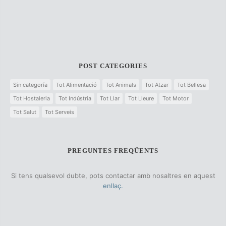
POST CATEGORIES
Sin categoría
Tot Alimentació
Tot Animals
Tot Atzar
Tot Bellesa
Tot Hostaleria
Tot Indústria
Tot Llar
Tot Lleure
Tot Motor
Tot Salut
Tot Serveis
PREGUNTES FREQÜENTS
Si tens qualsevol dubte, pots contactar amb nosaltres en aquest
enllaç.