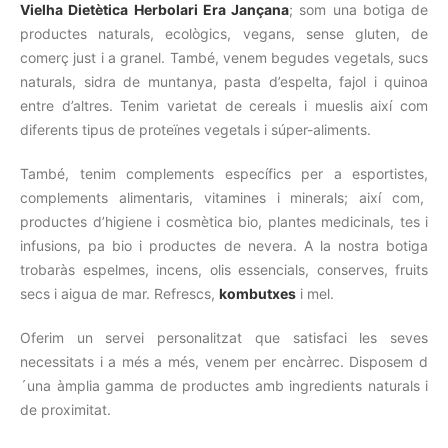
Vielha Dietètica Herbolari Era Jançana
; som una
botiga de
productes naturals, ecològics, vegans, sense gluten, de
comerç just i a granel. També, venem begudes vegetals, sucs
naturals, sidra de muntanya, pasta d’espelta, fajol i quinoa
entre d’altres. Tenim varietat de cereals i mueslis així com
diferents tipus de proteïnes vegetals i súper-aliments.
També, tenim complements específics per a esportistes,
complements alimentaris, vitamines i minerals; així com,
productes d’higiene i cosmètica bio, plantes medicinals, tes i
infusions, pa bio i productes de nevera. A la nostra botiga
trobaràs espelmes, incens, olis essencials, conserves, fruits
secs i aigua de mar. Refrescs,
kombutxes
i mel.
Oferim un servei personalitzat que satisfaci les seves
necessitats i a més a més, venem per encàrrec. Disposem d
´una àmplia gamma de productes amb ingredients naturals i
de proximitat.