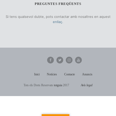
PREGUNTES FREQÜENTS
Si tens qualsevol dubte, pots contactar amb nosaltres en aquest
enllaç.
Inici
Notícies
Contacte
Anuncis
Tots els Drets Reservats
totguia
2017
Avís legal