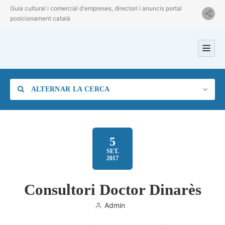
Guia cultural i comercial d'empreses, directori i anuncis portal
posicionament català
ALTERNAR LA CERCA
5
SET.
2017
Categoria
Consultori Doctor Dinarès
Ubicació
Admin