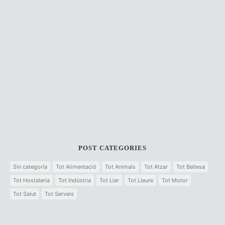
POST CATEGORIES
Sin categoría
Tot Alimentació
Tot Animals
Tot Atzar
Tot Bellesa
Tot Hostaleria
Tot Indústria
Tot Llar
Tot Lleure
Tot Motor
Tot Salut
Tot Serveis