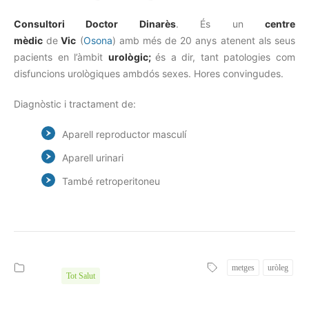
Consultori Doctor Dinarès
. És un
centre
mèdic
de
Vic
(
Osona
) amb més de 20 anys atenent als seus
pacients en l’àmbit
urològic;
és a dir, tant patologies com
disfuncions urològiques ambdós sexes. Hores convingudes.
Diagnòstic i tractament de:
Aparell reproductor masculí
Aparell urinari
També retroperitoneu
metges
uròleg
Tot Salut