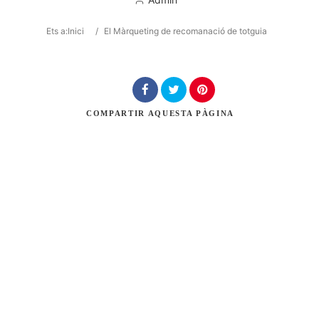
Ets a:
Inici
/
El Màrqueting de recomanació de totguia
Cerca
COMPARTIR
AQUESTA PÀGINA