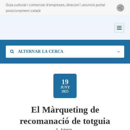
Guia cultural i comercial d'empreses, directori i anuncis portal
posicionament català
ALTERNAR LA CERCA
19
JUNY
2025
Categoria
El Màrqueting de
Ubicació
recomanació de totguia
Admin