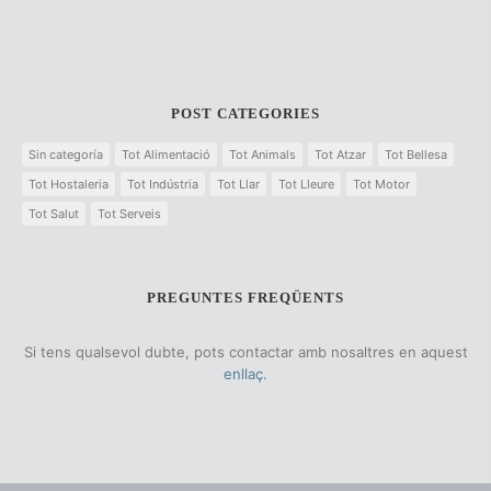
POST CATEGORIES
Sin categoría
Tot Alimentació
Tot Animals
Tot Atzar
Tot Bellesa
Tot Hostaleria
Tot Indústria
Tot Llar
Tot Lleure
Tot Motor
Tot Salut
Tot Serveis
PREGUNTES FREQÜENTS
Si tens qualsevol dubte, pots contactar amb nosaltres en aquest
enllaç.