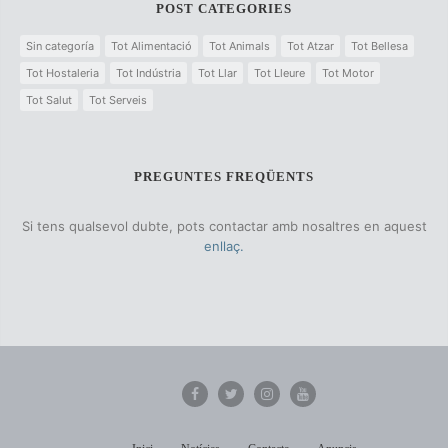
POST CATEGORIES
Sin categoría
Tot Alimentació
Tot Animals
Tot Atzar
Tot Bellesa
Tot Hostaleria
Tot Indústria
Tot Llar
Tot Lleure
Tot Motor
Tot Salut
Tot Serveis
PREGUNTES FREQÜENTS
Si tens qualsevol dubte, pots contactar amb nosaltres en aquest
enllaç.