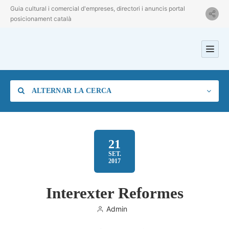
Guia cultural i comercial d'empreses, directori i anuncis portal
posicionament català
ALTERNAR LA CERCA
21
SET.
2017
Categoria
Interexter Reformes
Ubicació
Admin