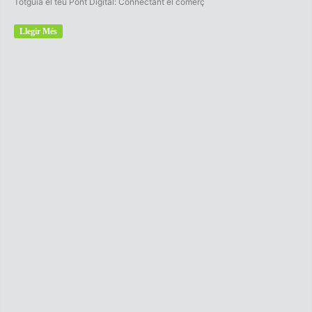
Totguia el teu Pont Digital: Connectant el comerç
Llegir Més