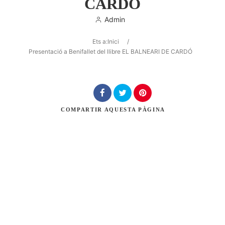
CARDÓ
Admin
Ets a:
Inici
/
Cerca
Presentació a Benifallet del llibre EL BALNEARI DE CARDÓ
COMPARTIR
AQUESTA PÀGINA