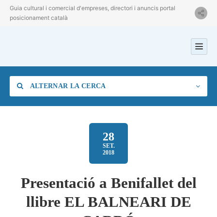
Guia cultural i comercial d'empreses, directori i anuncis portal
posicionament català
ALTERNAR LA CERCA
28
SET.
2018
Categoria
Presentació a Benifallet del
Ubicació
llibre EL BALNEARI DE