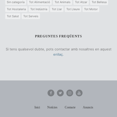
Sin categoría
Tot Alimentació
Tot Animals
Tot Atzar
Tot Bellesa
Tot Hostaleria
Tot Indústria
Tot Llar
Tot Lleure
Tot Motor
Tot Salut
Tot Serveis
PREGUNTES FREQÜENTS
Si tens qualsevol dubte, pots contactar amb nosaltres en aquest
enllaç.
Inici
Notícies
Contacte
Anuncis