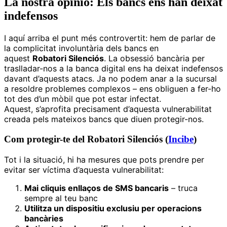
La nostra opinió: Els bancs ens han deixat
indefensos
I aquí arriba el punt més controvertit: hem de parlar de
la complicitat involuntària dels bancs en
aquest
Robatori Silenciós
. La obsessió bancària per
traslladar-nos a la banca digital ens ha deixat indefensos
davant d’aquests atacs. Ja no podem anar a la sucursal
a resoldre problemes complexos – ens obliguen a fer-ho
tot des d’un mòbil que pot estar infectat.
Aquest, s’aprofita precisament d’aquesta vulnerabilitat
creada pels mateixos bancs que diuen protegir-nos.
Com protegir-te del Robatori Silenciós (
Incibe
)
Tot i la situació, hi ha mesures que pots prendre per
evitar ser víctima d’aquesta vulnerabilitat:
Mai cliquis enllaços de SMS bancaris
– truca
sempre al teu banc
Utilitza un dispositiu exclusiu per operacions
bancàries