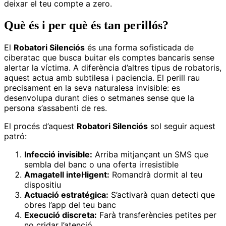
deixar el teu compte a zero.
Què és i per què és tan perillós?
El
Robatori Silenciós
és una forma sofisticada de
ciberatac que busca buitar els comptes bancaris sense
alertar la víctima. A diferència d’altres tipus de robatoris,
aquest actua amb subtilesa i paciencia. El perill rau
precisament en la seva naturalesa invisible: es
desenvolupa durant dies o setmanes sense que la
persona s’assabenti de res.
El procés d’aquest
Robatori Silenciós
sol seguir aquest
patró:
Infecció invisible:
Arriba mitjançant un SMS que
sembla del banc o una oferta irresistible
Amagatell intel·ligent:
Romandrà dormit al teu
dispositiu
Actuació estratégica:
S’activarà quan detecti que
obres l’app del teu banc
Execució discreta:
Farà transferències petites per
no cridar l’atenció