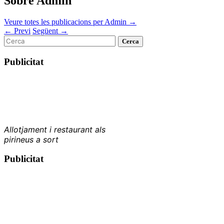
Sobre Admin
Veure totes les publicacions per Admin
→
←
Previ
Següent
→
Cerca
per:
Publicitat
Allotjament i restaurant als
pirineus a sort
Publicitat