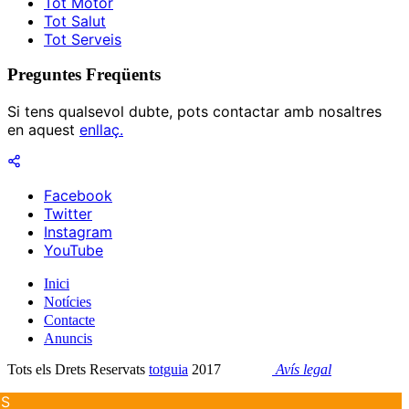
Tot Motor
Tot Salut
Tot Serveis
Preguntes Freqüents
Si tens qualsevol dubte, pots contactar amb nosaltres
en aquest
enllaç.
Facebook
Twitter
Instagram
YouTube
Inici
Notícies
Contacte
Anuncis
Tots els Drets Reservats
totguia
2017
Avís legal
ES