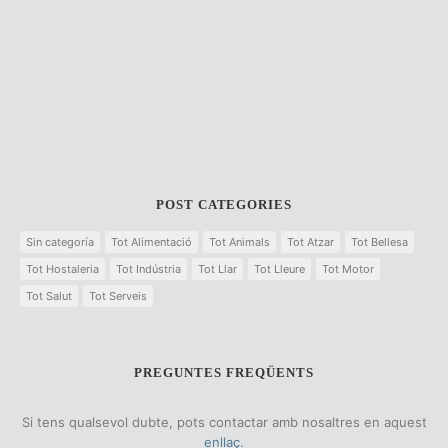
POST CATEGORIES
Sin categoría
Tot Alimentació
Tot Animals
Tot Atzar
Tot Bellesa
Tot Hostaleria
Tot Indústria
Tot Llar
Tot Lleure
Tot Motor
Tot Salut
Tot Serveis
PREGUNTES FREQÜENTS
Si tens qualsevol dubte, pots contactar amb nosaltres en aquest
enllaç.