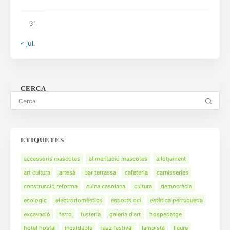
31
« jul.
CERCA
ETIQUETES
accessoris mascotes
alimentació mascotes
allotjament
art cultura
artesà
bar terrassa
cafeteria
carnisseries
construcció reforma
cuina casolana
cultura
democràcia
ecologic
electrodomèstics
esports oci
estètica perruqueria
excavació
ferro
fusteria
galeria d'art
hospedatge
hotel hostal
inoxidable
jazz festival
lampista
lleure