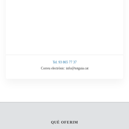
Tel. 93 865 77 37
Correu electrònic: info@totguia.cat
QUÈ OFERIM