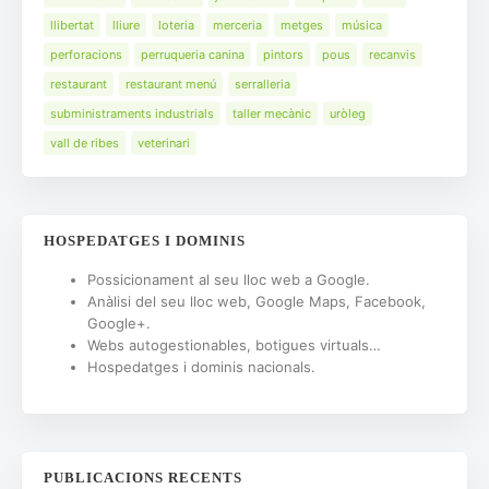
llibertat
lliure
loteria
merceria
metges
música
perforacions
perruqueria canina
pintors
pous
recanvis
restaurant
restaurant menú
serralleria
subministraments industrials
taller mecànic
uròleg
vall de ribes
veterinari
HOSPEDATGES I DOMINIS
Possicionament al seu lloc web a Google.
Anàlisi del seu lloc web, Google Maps, Facebook,
Google+.
Webs autogestionables, botigues virtuals…
Hospedatges i dominis nacionals.
PUBLICACIONS RECENTS