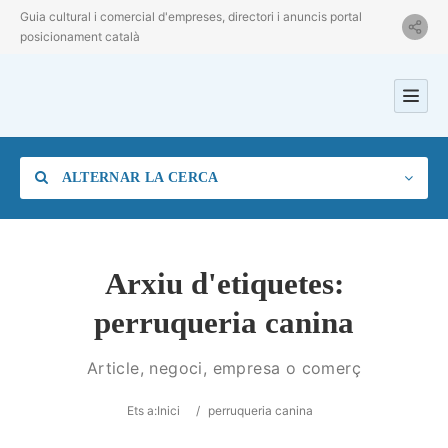
Guia cultural i comercial d'empreses, directori i anuncis portal
posicionament català
ALTERNAR LA CERCA
Arxiu d'etiquetes:
perruqueria canina
Categoria
Article, negoci, empresa o comerç
Ubicació
Ets a:
Inici
/
perruqueria canina