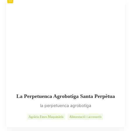
La Perpetuenca Agrobotiga Santa Perpètua
la perpetuenca agrobotiga
Agrària Eines Maquinària
Alimentació i accessoris
Alimentació Nutrició
Animals
Flors Plantes
Indústria