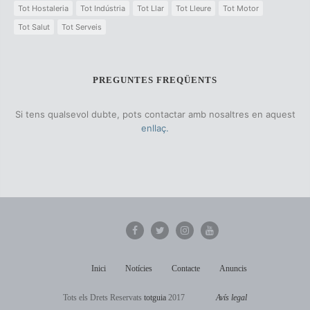
Tot Hostaleria
Tot Indústria
Tot Llar
Tot Lleure
Tot Motor
Tot Salut
Tot Serveis
PREGUNTES FREQÜENTS
Si tens qualsevol dubte, pots contactar amb nosaltres en aquest
enllaç.
Inici
Notícies
Contacte
Anuncis
Tots els Drets Reservats
totguia
2017
Avís legal