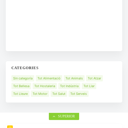
CATEGORIES
Sin categoría
Tot Alimentació
Tot Animals
Tot Atzar
Tot Bellesa
Tot Hostaleria
Tot Indústria
Tot Llar
Tot Lleure
Tot Motor
Tot Salut
Tot Serveis
SUPERIOR