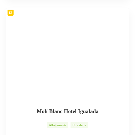
Jardineria
Llar
Queviures
Serveis
Vins Caves Oli
Molí Blanc Hotel Igualada
Allotjaments
Hostaleria