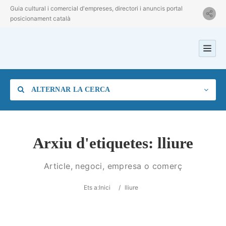
Guia cultural i comercial d'empreses, directori i anuncis portal
posicionament català
ALTERNAR LA CERCA
Arxiu d'etiquetes:
lliure
Categoria
Article, negoci, empresa o comerç
Ets a:
Inici
/
lliure
Ubicació