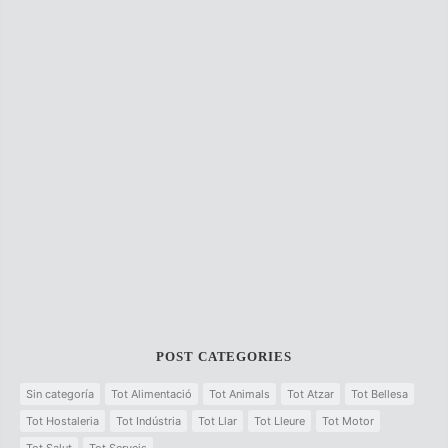
POST CATEGORIES
Sin categoría
Tot Alimentació
Tot Animals
Tot Atzar
Tot Bellesa
Tot Hostaleria
Tot Indústria
Tot Llar
Tot Lleure
Tot Motor
Tot Salut
Tot Serveis