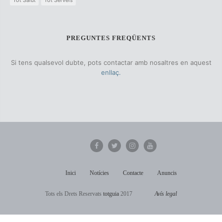
PREGUNTES FREQÜENTS
Si tens qualsevol dubte, pots contactar amb nosaltres en aquest
enllaç.
Inici
Notícies
Contacte
Anuncis
Tots els Drets Reservats
totguia
2017
Avís legal