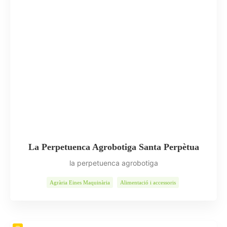
La Perpetuenca Agrobotiga Santa Perpètua
la perpetuenca agrobotiga
Agrària Eines Maquinària
Alimentació i accessoris
Alimentació Nutrició
Animals
Flors Plantes
Indústria
Jardineria
Llar
Queviures
Serveis
Vins Caves Oli