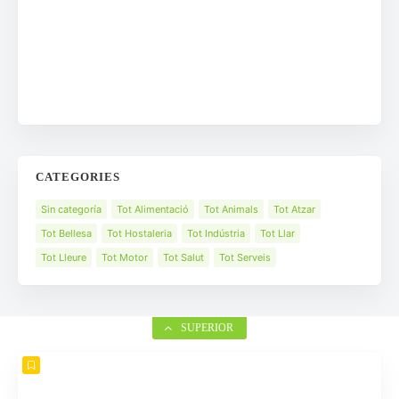
CATEGORIES
Sin categoría
Tot Alimentació
Tot Animals
Tot Atzar
Tot Bellesa
Tot Hostaleria
Tot Indústria
Tot Llar
Tot Lleure
Tot Motor
Tot Salut
Tot Serveis
SUPERIOR