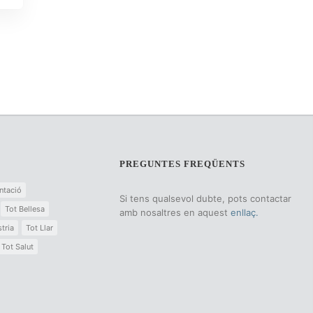
PREGUNTES FREQÜENTS
ntació
Si tens qualsevol dubte, pots contactar
Tot Bellesa
amb nosaltres en aquest
enllaç.
tria
Tot Llar
Tot Salut