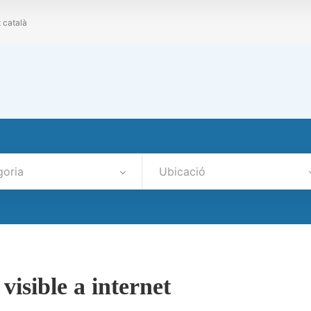
t català
goria
Ubicació
visible a internet