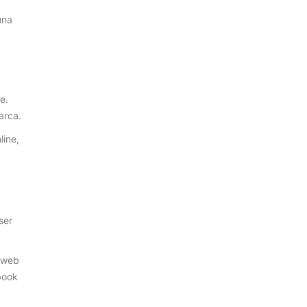
una
e.
arca.
line,
ser
c web
ebook