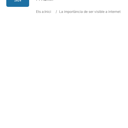
2024
Ets a:
Inici
/
La importància de ser visible a internet