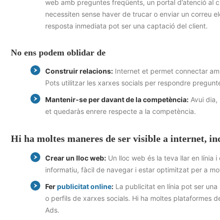
web amb preguntes freqüents, un portal d’atenció al cl
necessiten sense haver de trucar o enviar un correu ele
resposta inmediata pot ser una captació del client.
No ens podem oblidar de
Construir relacions:
Internet et permet connectar amb 
Pots utilitzar les xarxes socials per respondre preguntes
Mantenir-se per davant de la competència:
Avui dia,
et quedaràs enrere respecte a la competència.
Hi ha moltes maneres de ser visible a internet, in
Crear un lloc web:
Un lloc web és la teva llar en línia
informatiu, fàcil de navegar i estar optimitzat per a m
Fer
publicitat online
:
La publicitat en línia pot ser una
o perfils de xarxes socials. Hi ha moltes plataformes d
Ads.