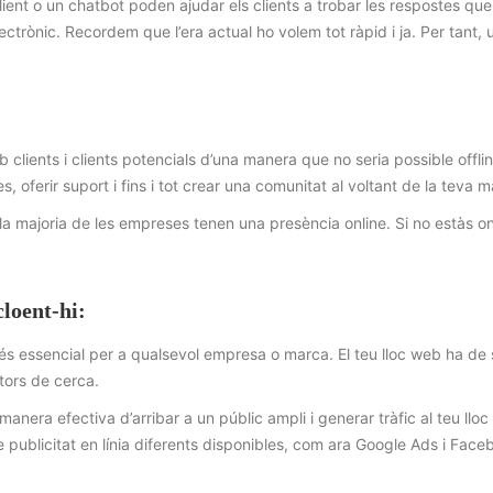
ient o un chatbot poden ajudar els clients a trobar les respostes que
ctrònic. Recordem que l’era actual ho volem tot ràpid i ja. Per tant, 
clients i clients potencials d’una manera que no seria possible offlin
, oferir suport i fins i tot crear una comunitat al voltant de la teva m
 la majoria de les empreses tenen una presència online. Si no estàs on
cloent-hi:
 i és essencial per a qualsevol empresa o marca. El teu lloc web ha de 
otors de cerca.
 manera efectiva d’arribar a un públic ampli i generar tràfic al teu llo
e publicitat en línia diferents disponibles, com ara Google Ads i Fac