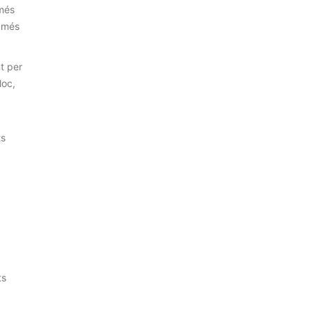
 més
r més
nt per
loc,
ts
ts