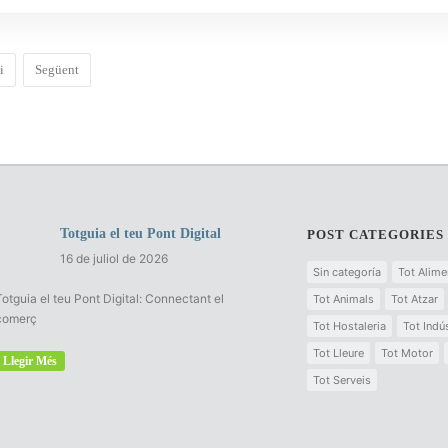
i
Següent
Totguia el teu Pont Digital
POST CATEGORIES
16 de juliol de 2026
Sin categoría
Tot Alime
Totguia el teu Pont Digital: Connectant el
Tot Animals
Tot Atzar
comerç
Tot Hostaleria
Tot Indús
Tot Lleure
Tot Motor
Llegir Més
Tot Serveis