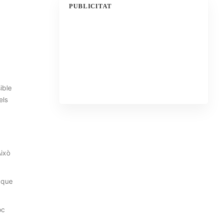
PUBLICITAT
ible
els
Això
 que
oc