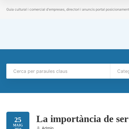
Guia cultural i comercial d'empreses, directori i anuncis portal posicionamen
Cate
La importància de ser 
25
MAIG
Admin