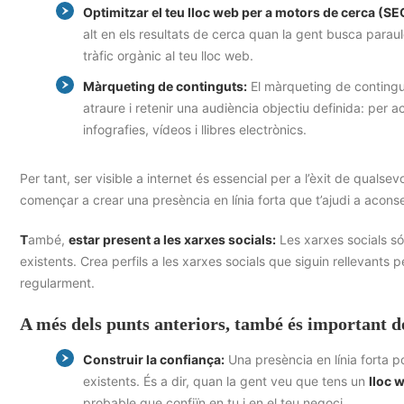
Optimitzar el teu lloc web per a motors de cerca (SE
alt en els resultats de cerca quan la gent busca parau
tràfic orgànic al teu lloc web.
Màrqueting de continguts:
El màrqueting de continguts
atraure i retenir una audiència objectiu definida: per a
infografies, vídeos i llibres electrònics.
Per tant, ser visible a internet és essencial per a l’èxit de qualse
començar a crear una presència en línia forta que t’ajudi a aconse
T
ambé,
estar present a les xarxes socials:
Les xarxes socials só
existents. Crea perfils a les xarxes socials que siguin rellevants pe
regularment.
A més dels punts anteriors, també és important des
Construir la confiança:
Una presència en línia forta po
existents. És a dir, quan la gent veu que tens un
lloc 
probable que confiïn en tu i en el teu negoci.