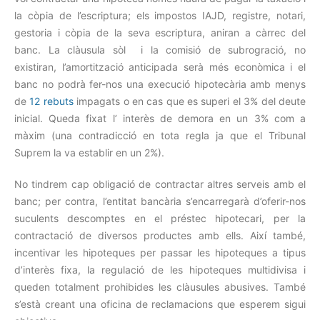
la còpia de l’escriptura; els impostos IAJD, registre, notari,
gestoria i còpia de la seva escriptura, aniran a càrrec del
banc. La clàusula sòl i la comisió de subrogració, no
existiran, l’amortització anticipada serà més econòmica i el
banc no podrà fer-nos una execució hipotecària amb menys
de
12 rebuts
impagats o en cas que es superi el 3% del deute
inicial. Queda fixat l’ interès de demora en un 3% com a
màxim (una contradicció en tota regla ja que el Tribunal
Suprem la va establir en un 2%).
No tindrem cap obligació de contractar altres serveis amb el
banc; per contra, l’entitat bancària s’encarregarà d’oferir-nos
suculents descomptes en el préstec hipotecari, per la
contractació de diversos productes amb ells. Així també,
incentivar les hipoteques per passar les hipoteques a tipus
d’interès fixa, la regulació de les hipoteques multidivisa i
queden totalment prohibides les clàusules abusives. També
s’està creant una oficina de reclamacions que esperem sigui