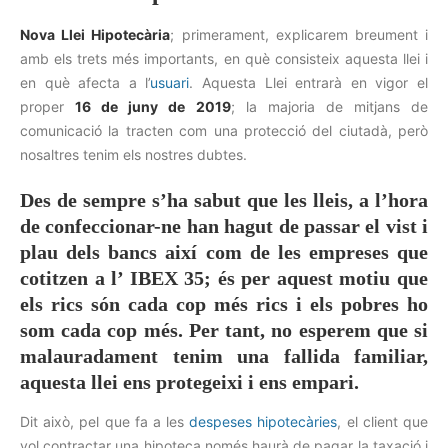
Nova Llei Hipotecària
; primerament, explicarem breument i
amb els trets més importants, en què consisteix aquesta llei i
en què afecta a l’
usuari
. Aquesta Llei entrarà en vigor el
proper
16 de juny de 2019
; la majoria de mitjans de
comunicació la tracten com una protecció del ciutadà, però
nosaltres tenim els nostres dubtes.
Des de sempre s’ha sabut que les lleis, a l’hora
de confeccionar-ne han hagut de passar el vist i
plau dels bancs així com de les empreses que
cotitzen a l’ IBEX 35; és per aquest motiu que
els rics són cada cop més rics i els pobres ho
som cada cop més. Per tant, no esperem que si
malauradament tenim una fallida familiar,
aquesta llei ens protegeixi i ens empari.
Dit això, pel que fa a les
despeses hipotecàries
, el client que
vol contractar una hipoteca només haurà de pagar la taxació i