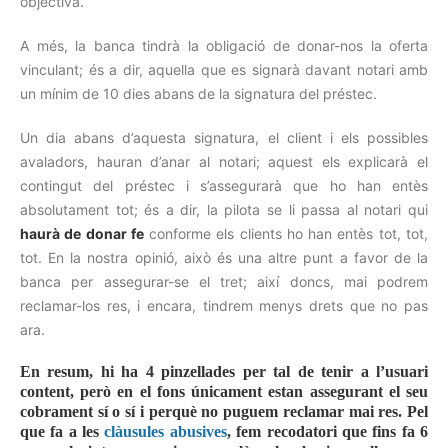
objectiva.
A més, la banca tindrà la obligació de donar-nos la oferta
vinculant; és a dir, aquella que es signarà davant notari amb
un mínim de 10 dies abans de la signatura del préstec.
Un dia abans d’aquesta signatura, el client i els possibles
avaladors, hauran d’anar al notari; aquest els explicarà el
contingut del préstec i s’assegurarà que ho han entès
absolutament tot; és a dir, la pilota se li passa al notari qui
haurà de donar fe
conforme els clients ho han entès tot, tot,
tot. En la nostra opinió, això és una altre punt a favor de la
banca per assegurar-se el tret; així doncs, mai podrem
reclamar-los res, i encara, tindrem menys drets que no pas
ara.
En resum, hi ha 4 pinzellades per tal de tenir a l’usuari
content, però en el fons únicament estan assegurant el seu
cobrament sí o sí i perquè no puguem reclamar mai res. Pel
que fa a les
clàusules abusives
, fem recodatori que fins fa 6