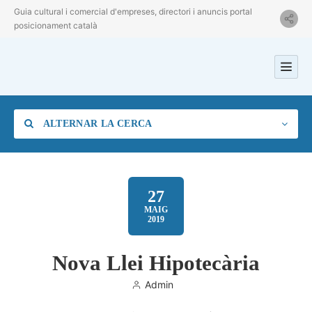
Guia cultural i comercial d'empreses, directori i anuncis portal
posicionament català
ALTERNAR LA CERCA
27
MAIG
2019
Categoria
Nova Llei Hipotecària
Ubicació
Admin