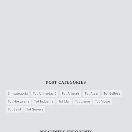
POST CATEGORIES
Sin categoría
Tot Alimentació
Tot Animals
Tot Atzar
Tot Bellesa
Tot Hostaleria
Tot Indústria
Tot Llar
Tot Lleure
Tot Motor
Tot Salut
Tot Serveis
PREGUNTES FREQÜENTS