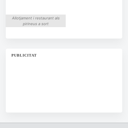
Allotjament i restaurant als
pirineus a sort
PUBLICITAT