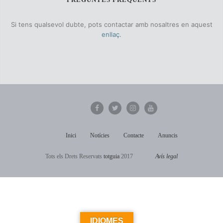
Si tens qualsevol dubte, pots contactar amb nosaltres en aquest
enllaç.
Inici
Notícies
Contacte
Anuncis
Tots els Drets Reservats
totguia
2017
Avís legal
IDIOMES