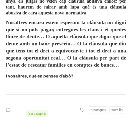
anys, els jutges no veien cap clàusula abusiva enlloc; per
tant, haurem de mirar amb lupa què és una cláusula
abusiva de cara aquesta nova normativa.
Nosaltres encara estem esperant la clàusula on digui
que si no pots pagar, entregues les claus i et quedes
lliure de deute… O aquella clàusula que digui que el
deute amb un banc prescriu… O la clàusula que diu
que tens tot el dret a equivocar-te i tot el dret a una
segona oportunitat real… O la clàusula per part de
l’estat de rescatar famílies en comptes de bancs…
I vosaltres, què en penseu d’això?
hipoteques
nova llei
Sin categoría