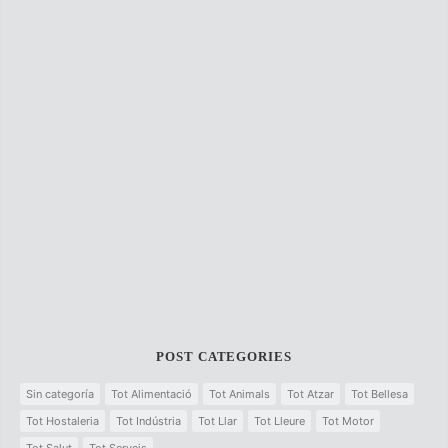
POST CATEGORIES
Sin categoría
Tot Alimentació
Tot Animals
Tot Atzar
Tot Bellesa
Tot Hostaleria
Tot Indústria
Tot Llar
Tot Lleure
Tot Motor
Tot Salut
Tot Serveis