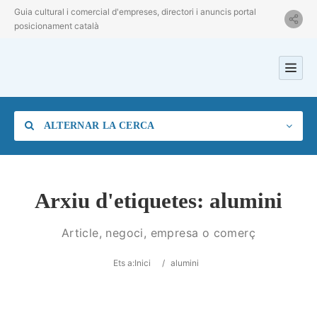
Guia cultural i comercial d'empreses, directori i anuncis portal
posicionament català
ALTERNAR LA CERCA
Arxiu d'etiquetes:
alumini
Categoria
Article, negoci, empresa o comerç
Ets a:
Inici
/
alumini
Ubicació