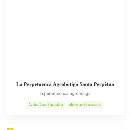
La Perpetuenca Agrobotiga Santa Perpètua
la perpetuenca agrobotiga
Agrària Eines Maquinària
Alimentació i accessoris
Alimentació Nutrició
Animals
Flors Plantes
Indústria
Jardineria
Llar
Queviures
Serveis
Vins Caves Oli