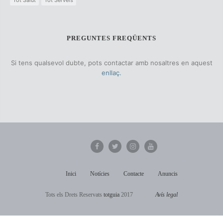
PREGUNTES FREQÜENTS
Si tens qualsevol dubte, pots contactar amb nosaltres en aquest
enllaç.
Inici
Notícies
Contacte
Anuncis
Tots els Drets Reservats
totguia
2017
Avís legal