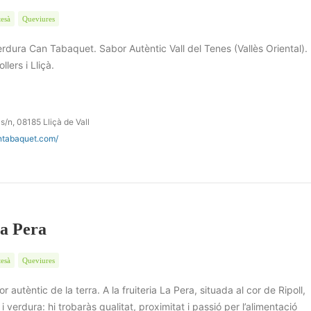
tesà
Queviures
erdura Can Tabaquet. Sabor Autèntic Vall del Tenes (Vallès Oriental).
lers i Lliçà.
 s/n, 08185 Lliçà de Vall
antabaquet.com/
La Pera
tesà
Queviures
bor autèntic de la terra. A la fruiteria La Pera, situada al cor de Ripoll,
i verdura: hi trobaràs qualitat, proximitat i passió per l’alimentació