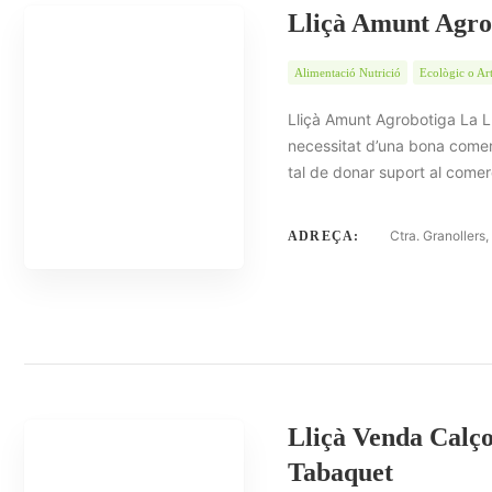
Lliçà Amunt Agro
Alimentació Nutrició
Ecològic o Ar
Lliçà Amunt Agrobotiga La Ll
necessitat d’una bona comerci
tal de donar suport al comer
Ctra. Granollers
ADREÇA:
Lliçà Venda Calç
Tabaquet