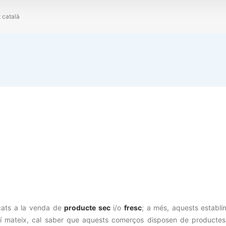
t català
ats a la venda de
producte sec
i/o
fresc
; a més, aquests establi
ixí mateix, cal saber que aquests comerços disposen de productes