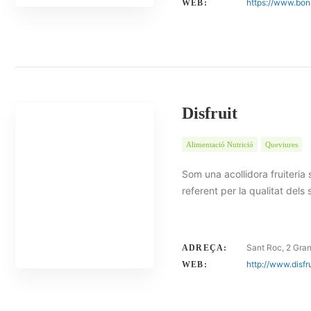
https://www.bo
WEB:
Disfruit
Alimentació Nutrició
Queviures
Som una acollidora fruiteria
referent per la qualitat dels
Sant Roc, 2 Gran
ADREÇA:
http://www.disfr
WEB: