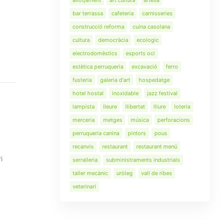
allotjament
art cultura
artesà
bar terrassa
cafeteria
carnisseries
construcció reforma
cuina casolana
cultura
democràcia
ecologic
electrodomèstics
esports oci
estètica perruqueria
excavació
ferro
fusteria
galeria d'art
hospedatge
hotel hostal
inoxidable
jazz festival
lampista
lleure
llibertat
lliure
loteria
merceria
metges
música
perforacions
perruqueria canina
pintors
pous
recanvis
restaurant
restaurant menú
i
serralleria
subministraments industrials
taller mecànic
uròleg
vall de ribes
veterinari