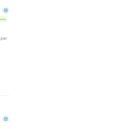
antes
 per