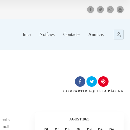
Inici
Notícies
Contacte
Anuncis
COMPARTIR
AQUESTA PÀGINA
ments
AGOST 2026
 molt
Dl
Dt
Dc
Dj
Dv
Ds
Dg