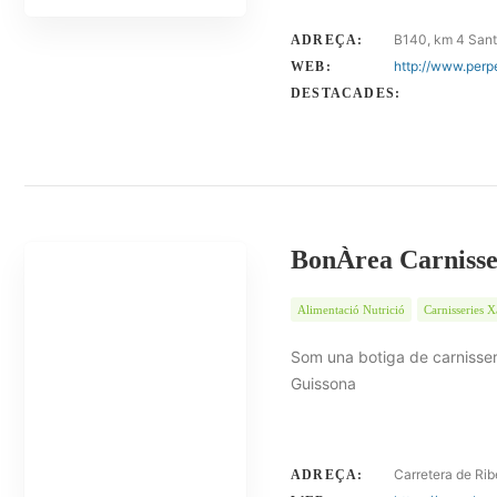
B140, km 4 San
ADREÇA:
http://www.perp
WEB:
DESTACADES:
BonÀrea Carnisse
Alimentació Nutrició
Carnisseries X
Som una botiga de carnisseri
Guissona
Carretera de Rib
ADREÇA: