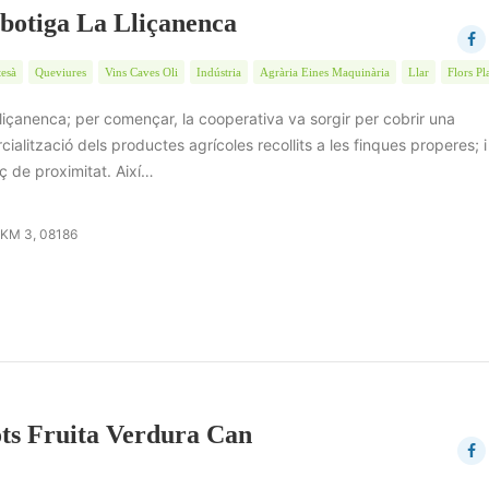
botiga La Lliçanenca
tesà
Queviures
Vins Caves Oli
Indústria
Agrària Eines Maquinària
Llar
Flors Pl
içanenca; per començar, la cooperativa va sorgir per cobrir una
alització dels productes agrícoles recollits a les finques properes; i
ç de proximitat. Així…
, KM 3, 08186
ots Fruita Verdura Can