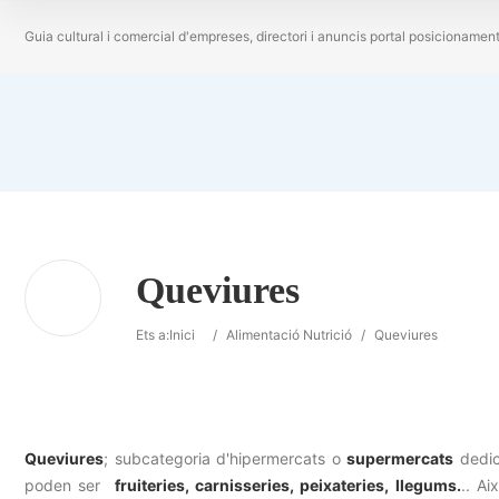
Guia cultural i comercial d'empreses, directori i anuncis portal posicionamen
Queviures
Ets a:
Inici
/
Alimentació Nutrició
/
Queviures
Queviures
; subcategoria d'hipermercats o
supermercats
dedic
poden ser
fruiteries, carnisseries, peixateries, llegums.
.. A