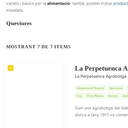
variats i bàsics per la
alimentació
; també, podem trobar
product
instal·lats.
Queviures
MOSTRANT 7 DE 7 ITEMS
La Perpetuenca A
La Perpetuenca Agrobotiga
Alimentació Nutrició
Queviures
Llar
Flors Plantes
Serveis
Jard
Som una agrobotiga del Val
doncs a l’any 1911 va come