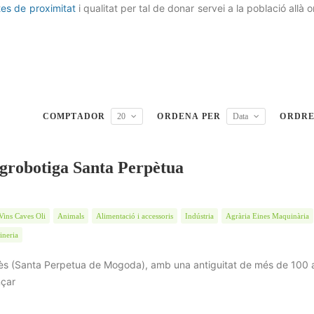
es de proximitat
i qualitat per tal de donar servei a la població allà 
COMPTADOR
20
ORDENA PER
Data
ORDR
grobotiga Santa Perpètua
Vins Caves Oli
Animals
Alimentació i accessoris
Indústria
Agrària Eines Maquinària
ineria
lès (Santa Perpetua de Mogoda), amb una antiguitat de més de 100 
nçar