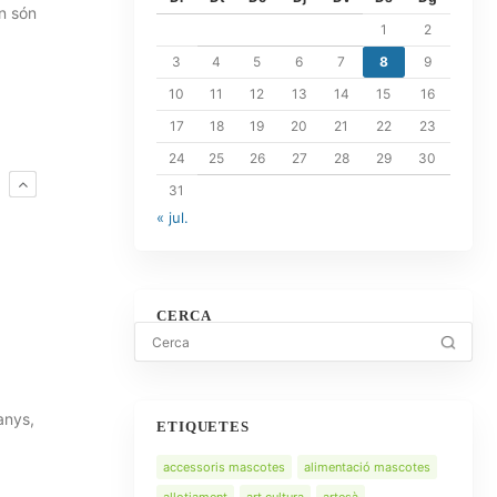
on són
1
2
3
4
5
6
7
8
9
10
11
12
13
14
15
16
17
18
19
20
21
22
23
24
25
26
27
28
29
30
E
31
« jul.
CERCA
anys,
ETIQUETES
accessoris mascotes
alimentació mascotes