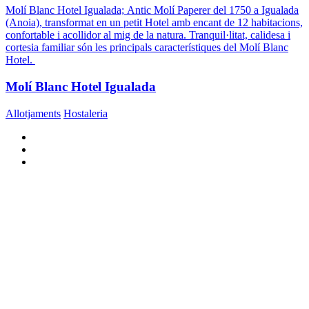
Molí Blanc Hotel Igualada; Antic Molí Paperer del 1750 a Igualada
(Anoia), transformat en un petit Hotel amb encant de 12 habitacions,
confortable i acollidor al mig de la natura. Tranquil·litat, calidesa i
cortesia familiar són les principals característiques del Molí Blanc
Hotel.
Molí Blanc Hotel Igualada
Allotjaments
Hostaleria