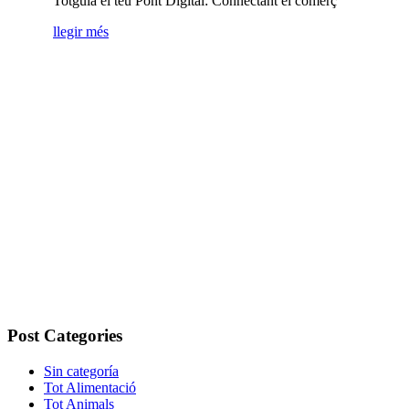
Totguia el teu Pont Digital: Connectant el comerç
llegir més
Post Categories
Sin categoría
Tot Alimentació
Tot Animals