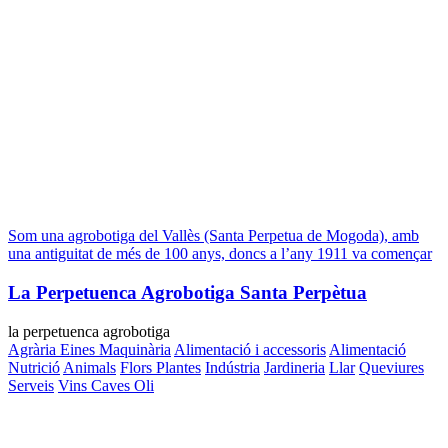
Som una agrobotiga del Vallès (Santa Perpetua de Mogoda), amb
una antiguitat de més de 100 anys, doncs a l’any 1911 va començar
La Perpetuenca Agrobotiga Santa Perpètua
la perpetuenca agrobotiga
Agrària Eines Maquinària
Alimentació i accessoris
Alimentació
Nutrició
Animals
Flors Plantes
Indústria
Jardineria
Llar
Queviures
Serveis
Vins Caves Oli