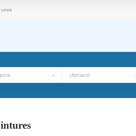
t català
goria
Ubicació
pintures