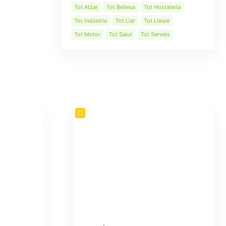
Tot Atzar
Tot Bellesa
Tot Hostaleria
Tot Indústria
Tot Llar
Tot Lleure
Tot Motor
Tot Salut
Tot Serveis