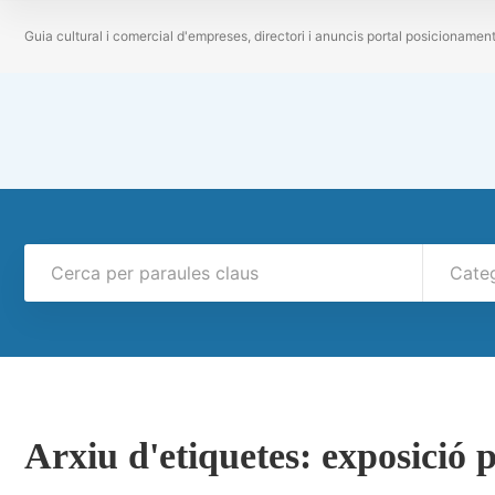
Guia cultural i comercial d'empreses, directori i anuncis portal posicionamen
Cate
Arxiu d'etiquetes:
exposició 