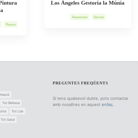
Pintura
Los Ángeles Gestoria la Múnia
ya
Assessories
Serveis
Pintors
PREGUNTES FREQÜENTS
ntació
Si tens qualsevol dubte, pots contactar
Tot Bellesa
amb nosaltres en aquest
enllaç.
tria
Tot Llar
Tot Salut