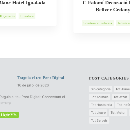
Blanc Hotel Igualada
C Falomí Decoració 
Bellver Cedan
llotjaments
Hostaleria
Construcció Reforma
Indústria
Totguia el teu Pont Digital
POST CATEGORIES
16 de juliol de 2026
Sin categoría
Tot Alime
Totguia el teu Pont Digital: Connectant el
Tot Animals
Tot Atzar
comerç
Tot Hostaleria
Tot Indús
Tot Lleure
Tot Motor
Llegir Més
Tot Serveis