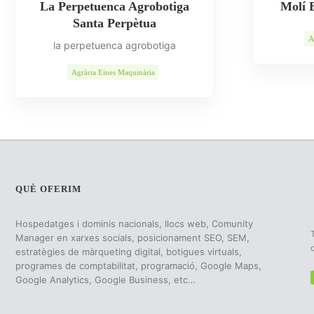
La Perpetuenca Agrobotiga
Molí 
Santa Perpètua
A
la perpetuenca agrobotiga
Agrària Eines Maquinària
Alimentació i accessoris
Alimentació Nutrició
Animals
Flors Plantes
Indústria
Jardineria
Llar
Queviures
Serveis
Vins Caves Oli
QUÈ OFERIM
Hospedatges i dominis nacionals, llocs web, Comunity
Manager en xarxes socials, posicionament SEO, SEM,
estratègies de màrqueting digital, botigues virtuals,
programes de comptabilitat, programació, Google Maps,
Google Analytics, Google Business, etc…