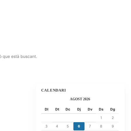
llò que està buscant.
CALENDARI
AGOST 2026
Dl
Dt
Dc
Dj
Dv
Ds
Dg
1
2
3
4
5
6
7
8
9