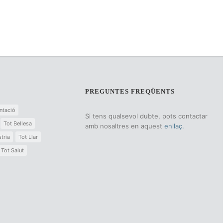
PREGUNTES FREQÜENTS
ntació
Si tens qualsevol dubte, pots contactar
Tot Bellesa
amb nosaltres en aquest
enllaç.
tria
Tot Llar
Tot Salut