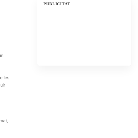
PUBLICITAT
un
a
a
e les
uir
imat,