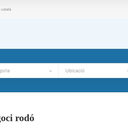
t català
goria
Ubicació
oci rodó