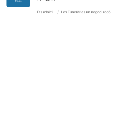
2021
Ets a:
Inici
/
Les Funeràries un negoci rodó