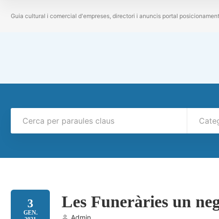
Guia cultural i comercial d'empreses, directori i anuncis portal posicionamen
Cate
Les Funeràries un neg
3
GEN.
Admin