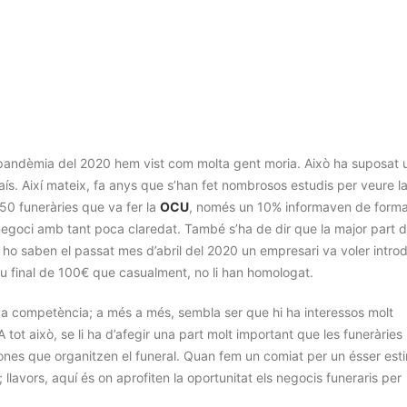
pandèmia del 2020 hem vist com molta gent moria. Això ha suposat 
aís. Així mateix, fa anys que s’han fet nombrosos estudis per veure l
50 funeràries que va fer la
OCU
, només un 10% informaven de form
 negoci amb tant poca claredat. També s’ha de dir que la major part d
o ho saben el passat mes d’abril del 2020 un empresari va voler introd
u final de 100€ que casualment, no li han homologat.
va competència; a més a més, sembla ser que hi ha interessos molt
 tot això, se li ha d’afegir una part molt important que les funeràries
nes que organitzen el funeral. Quan fem un comiat per un ésser est
avors, aquí és on aprofiten la oportunitat els negocis funeraris per