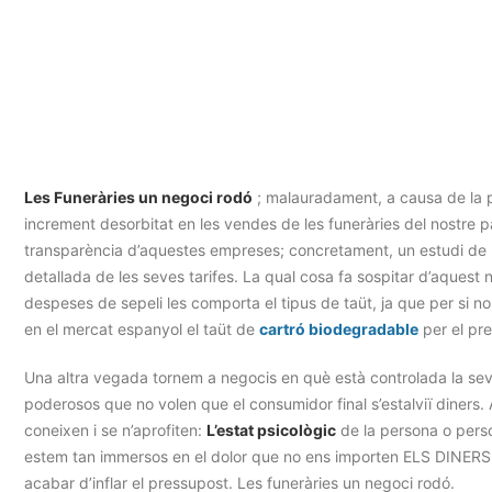
Les Funeràries un negoci rodó
; malauradament, a causa de la 
increment desorbitat en les vendes de les funeràries del nostre p
transparència d’aquestes empreses; concretament, un estudi de 
detallada de les seves tarifes. La qual cosa fa sospitar d’aquest
despeses de sepeli les comporta el tipus de taüt, ja que per si n
en el mercat espanyol el taüt de
cartró biodegradable
per el pre
Una altra vegada tornem a negocis en què està controlada la se
poderosos que no volen que el consumidor final s’estalviï diners. A
coneixen i se n’aprofiten:
L’estat psicològic
de la persona o perso
estem tan immersos en el dolor que no ens importen ELS DINERS; ll
acabar d’inflar el pressupost. Les funeràries un negoci rodó.