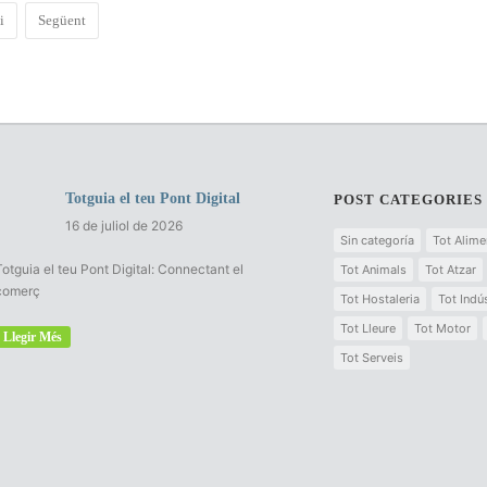
i
Següent
Totguia el teu Pont Digital
POST CATEGORIES
16 de juliol de 2026
Sin categoría
Tot Alime
Totguia el teu Pont Digital: Connectant el
Tot Animals
Tot Atzar
comerç
Tot Hostaleria
Tot Indús
Tot Lleure
Tot Motor
Llegir Més
Tot Serveis