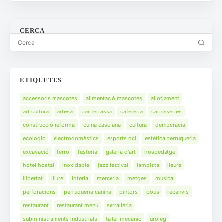
CERCA
ETIQUETES
accessoris mascotes
alimentació mascotes
allotjament
art cultura
artesà
bar terrassa
cafeteria
carnisseries
construcció reforma
cuina casolana
cultura
democràcia
ecologic
electrodomèstics
esports oci
estètica perruqueria
excavació
ferro
fusteria
galeria d'art
hospedatge
hotel hostal
inoxidable
jazz festival
lampista
lleure
llibertat
lliure
loteria
merceria
metges
música
perforacions
perruqueria canina
pintors
pous
recanvis
restaurant
restaurant menú
serralleria
subministraments industrials
taller mecànic
uròleg