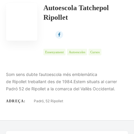
COMPTADOR
20
ORDENA PER
Data
Autoescola Tatchepol
Ripollet
ORDRE
Ensenyament
Autoescoles
Cursos
Som sens dubte l’autoescola més emblemàtica
de Ripollet treballant des de 1984.Estem situats al carrer
Padró 52 de Ripollet a la comarca del Vallès Occidental.
Padró, 52 Ripollet
ADREÇA: