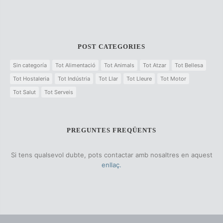
POST CATEGORIES
Sin categoría
Tot Alimentació
Tot Animals
Tot Atzar
Tot Bellesa
Tot Hostaleria
Tot Indústria
Tot Llar
Tot Lleure
Tot Motor
Tot Salut
Tot Serveis
PREGUNTES FREQÜENTS
Si tens qualsevol dubte, pots contactar amb nosaltres en aquest
enllaç.