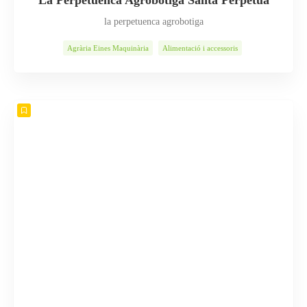
la perpetuenca agrobotiga
Agrària Eines Maquinària
Alimentació i accessoris
Alimentació Nutrició
Animals
Flors Plantes
Indústria
Jardineria
Llar
Queviures
Serveis
Vins Caves Oli