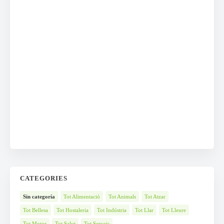
CATEGORIES
Sin categoría
Tot Alimentació
Tot Animals
Tot Atzar
Tot Bellesa
Tot Hostaleria
Tot Indústria
Tot Llar
Tot Lleure
Tot Motor
Tot Salut
Tot Serveis