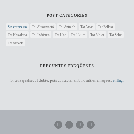
POST CATEGORIES
Sin categoría
Tot Alimentació
Tot Animals
Tot Atzar
Tot Bellesa
Tot Hostaleria
Tot Indústria
Tot Llar
Tot Lleure
Tot Motor
Tot Salut
Tot Serveis
PREGUNTES FREQÜENTS
Si tens qualsevol dubte, pots contactar amb nosaltres en aquest
enllaç.