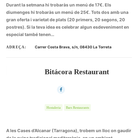
Durant la setmana hi trobaràs un menú de 17€. Els
diumenges hi trobaràs un menú de 25€. Tots dos amb una
gran oferta i varietat de plats (20 primers, 20 segons, 20
postres). Si la teva idea es celebrar algun esdeveniment en
especial també tenen…
Carrer Costa Brava, s/n, 08430 La Torreta
ADREÇA:
Bitácora Restaurant
Hostaleria
Bars Restaurants
A les Cases d’Alcanar (Tarragona), trobem un lloc on gaudir
de la cuina tradicional mediterrània, en un ambient