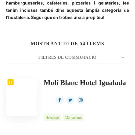
hamburgueseries
,
cafeteries
, pizzeries i gelateries, les
tenim incloses també dins aquesta àmplia categoria de
l'hostaleria. Segur que en trobes una a prop teu!
MOSTRANT 20 DE 54 ITEMS
FILTRES DE COMMUTACIÓ
COMPTADOR
20
ORDENA PER
Data
ORDRE
Molí Blanc Hotel Igualada
Hostaleria
Allotjaments