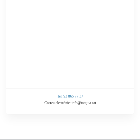
Tel. 93 865 77 37
Correu electrònic: info@totguia.cat