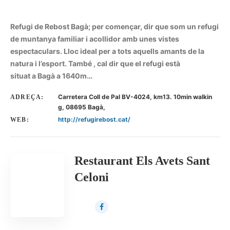
Refugi de Rebost Bagà; per començar, dir que som un refugi
de muntanya familiar i acollidor amb unes vistes
espectaculars. Lloc ideal per a tots aquells amants de la
natura i l’esport. També , cal dir que el refugi està
situat a Bagà a 1640m…
Carretera Coll de Pal BV-4024, km13. 10min walkin
ADREÇA:
g, 08695 Bagà,
http://refugirebost.cat/
WEB:
Restaurant Els Avets Sant
Celoni