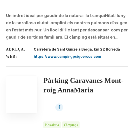
Un indret ideal per gaudir de la natura i la tranquil·litat lluny
de la sorollosa ciutat, omplint els nostres pulmons d’oxigen
en l’estat més pur. Un lloc idíl·lic tant per descansar com per
gaudir de sortides familiars. El càmping està situat en…
Carretera de Sant Quirze a Berga, km 22 Borredà
ADREÇA:
https://www.campingpuigcercos.com
WEB:
Pàrking Caravanes Mont-
roig AnnaMaria
Hostaleria
Càmpings