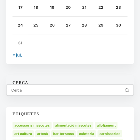
17
18
19
20
21
22
23
24
25
26
27
28
29
30
31
« jul.
CERCA
ETIQUETES
accessoris mascotes
alimentació mascotes
allotjament
art cultura
artesà
bar terrassa
cafeteria
carnisseries