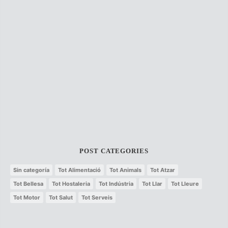
POST CATEGORIES
Sin categoría
Tot Alimentació
Tot Animals
Tot Atzar
Tot Bellesa
Tot Hostaleria
Tot Indústria
Tot Llar
Tot Lleure
Tot Motor
Tot Salut
Tot Serveis