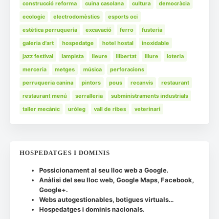
construcció reforma
cuina casolana
cultura
democràcia
ecologic
electrodomèstics
esports oci
estètica perruqueria
excavació
ferro
fusteria
galeria d'art
hospedatge
hotel hostal
inoxidable
jazz festival
lampista
lleure
llibertat
lliure
loteria
merceria
metges
música
perforacions
perruqueria canina
pintors
pous
recanvis
restaurant
restaurant menú
serralleria
subministraments industrials
taller mecànic
uròleg
vall de ribes
veterinari
HOSPEDATGES I DOMINIS
Possicionament al seu lloc web a Google.
Anàlisi del seu lloc web, Google Maps, Facebook,
Google+.
Webs autogestionables, botigues virtuals…
Hospedatges i dominis nacionals.