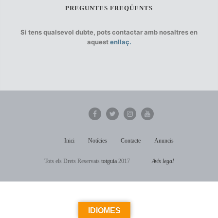
PREGUNTES FREQÜENTS
Si tens qualsevol dubte, pots contactar amb nosaltres en
aquest
enllaç.
Inici
Notícies
Contacte
Anuncis
Tots els Drets Reservats
totguia
2017
Avís legal
IDIOMES