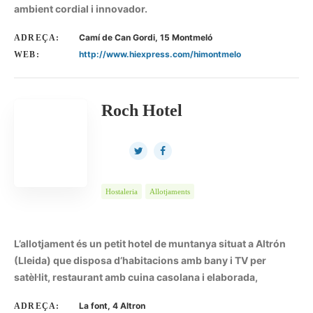
ambient cordial i innovador.
Camí de Can Gordi, 15 Montmeló
ADREÇA:
http://www.hiexpress.com/himontmelo
WEB:
Roch Hotel
Hostaleria
Allotjaments
L’allotjament és un petit hotel de muntanya situat a Altrón
(Lleida) que disposa d’habitacions amb bany i TV per
satèl·lit, restaurant amb cuina casolana i elaborada,
La font, 4 Altron
ADREÇA: